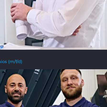
os (m/f/d)