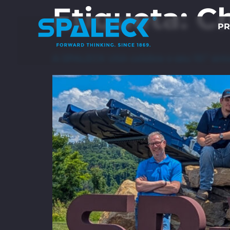
Etiqueta:
Ch
PR
A SPALECK USA celebra o seu 10.º aniv