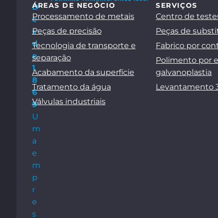
ÁREAS DE NEGÓCIO
SERVIÇOS
D
Processamento de metais
Centro de teste
e
Peças de precisão
Peças de substi
s
d
Tecnologia de transporte e
Fabrico por con
e
separação
Polimento por 
1
Acabamento da superfície
galvanoplastia
8
Tratamento da água
Levantamento 
6
Válvulas industriais
9
U
m
a
e
m
p
r
e
s