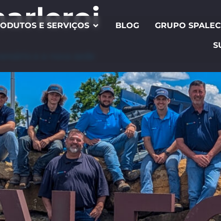
arleroi
ODUTOS E SERVIÇOS
BLOG
GRUPO SPALE
S
ersário e a nova sede