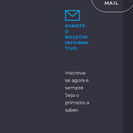
MAIL
CTE-NOS
 GmbH & Co. KG
Bosch-Str. 15
ocholt
AVANTE.
O
+49 2871 2134 – 0
e:
BOLETIM
INFORMA
TIVO.
NTACTE-NOS
Inscreva-
se agora e
sempre
Seja o
primeiro a
saber.