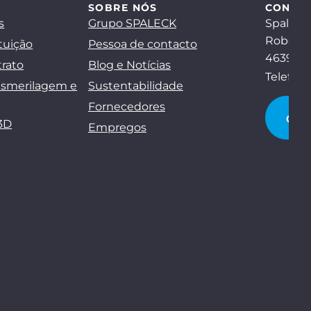
SOBRE NÓS
CONTA
s
Grupo SPALECK
Spaleck
Robert-
tuição
Pessoa de contacto
46397 B
trato
Blog e Notícias
Telefon
esmerilagem e
Sustentabilidade
Fornecedores
CO
3D
Empregos