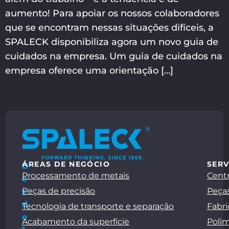
aumento! Para apoiar os nossos colaboradores
que se encontram nessas situações difíceis, a
SPALECK disponibiliza agora um novo guia de
cuidados na empresa. Um guia de cuidados na
empresa oferece uma orientação […]
ÁREAS DE NEGÓCIO
SERV
D
Processamento de metais
Centr
e
Peças de precisão
Peças
s
d
Tecnologia de transporte e separação
Fabri
e
Acabamento da superfície
Polim