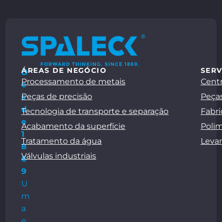
ÁREAS DE NEGÓCIO
SERV
D
Processamento de metais
Centr
e
Peças de precisão
Peças
s
d
Tecnologia de transporte e separação
Fabri
e
Acabamento da superfície
Polim
1
Tratamento da água
Leva
8
Válvulas industriais
6
9
U
m
a
e