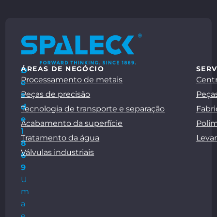
ÁREAS DE NEGÓCIO
SERV
D
Processamento de metais
Centr
e
Peças de precisão
Peças
s
d
Tecnologia de transporte e separação
Fabri
e
Acabamento da superfície
Polim
1
Tratamento da água
Leva
8
Válvulas industriais
6
9
U
m
a
e